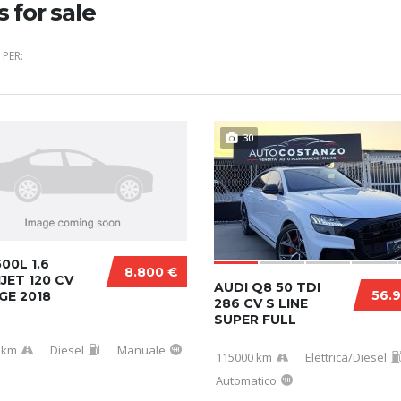
s for sale
PER:
30
500L 1.6
8.800 €
JET 120 CV
AUDI Q8 50 TDI
56.
GE 2018
286 CV S LINE
SUPER FULL
 km
Diesel
Manuale
115000 km
Elettrica/Diesel
Automatico