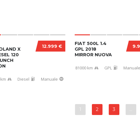
FIAT 500L 1.4
12.999 €
9.
DLAND X
GPL 2018
ESEL 120
MIRROR NUOVA
AUNCH
ON
81000 km
GPL
Manual
 km
Diesel
Manuale
1
2
3
…