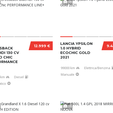
19
LANCIA YPSILON
12.999 €
9.
SBACK
1.0 HYBRID
DI 130 CV
ECOCHIC GOLD
D CHIC
2021
ORMANCE
99000 km
Elettrica/Benzina
Manuale
 km
Diesel
tico
19