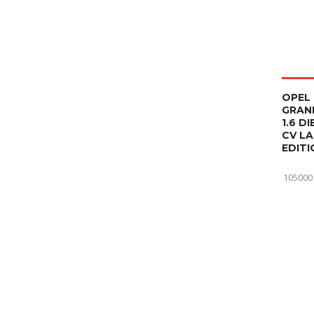
OPEL
GRAN
1.6 DI
CV L
EDITI
105000