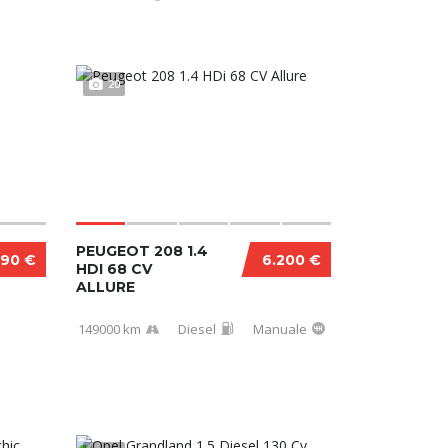
20
PEUGEOT 208 1.4
990 €
6.200 €
HDI 68 CV
ALLURE
149000 km
Diesel
Manuale