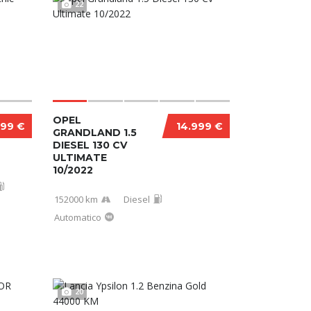
22
OPEL
499 €
14.999 €
GRANDLAND 1.5
DIESEL 130 CV
ULTIMATE
10/2022
152000 km
Diesel
Automatico
20