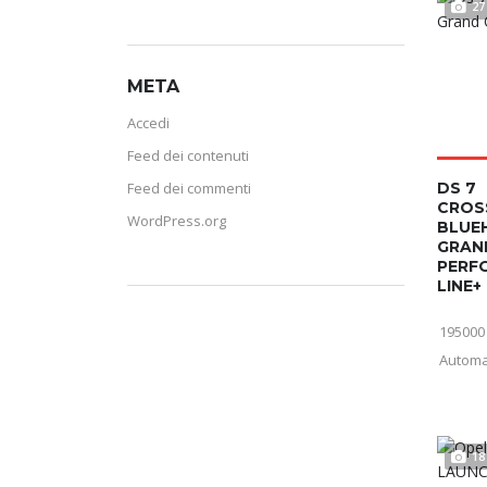
27
META
Accedi
Feed dei contenuti
Feed dei commenti
DS 7
CROS
WordPress.org
BLUEH
GRAN
PERF
LINE+
195000
Automa
18