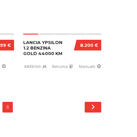
LANCIA YPSILON
999 €
8.200 €
1.2 BENZINA
GOLD 44000 KM
e
44000 km
Benzina
Manuale
6