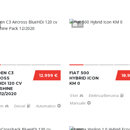
22
OEN C3
FIAT 500
12.999 €
18.
ROSS
HYBRID ICON
DI 120 CV
KM 0
SHINE
12/2020
0 km
Elettrica/Benzina
Manuale
km
Diesel
Automatico