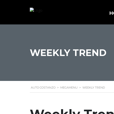
H
WEEKLY TREND
AUTO COSTANZO
>
MEGAMENU
>
WEEKLY TREND