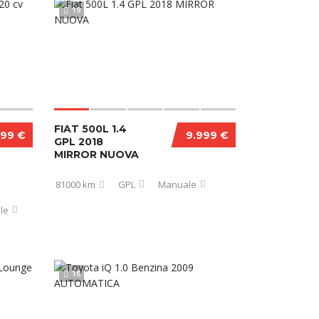
19
FIAT 500L 1.4
999 €
9.999 €
GPL 2018
MIRROR NUOVA
81000 km
GPL
Manuale
le
18