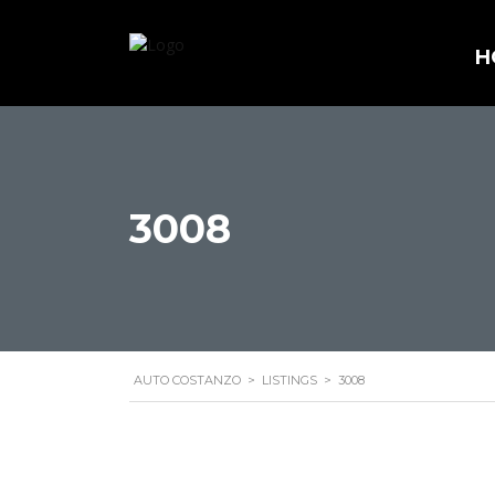
H
3008
AUTO COSTANZO
>
LISTINGS
>
3008