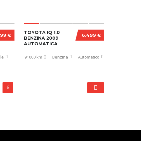
TOYOTA IQ 1.0
499 €
6.499 €
BENZINA 2009
AUTOMATICA
le
91000 km
Benzina
Automatico
6