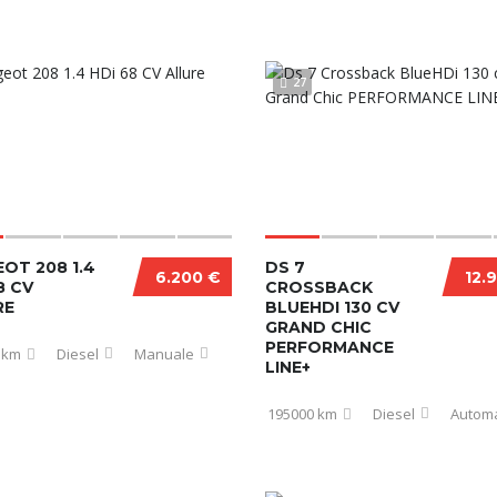
27
OT 208 1.4
DS 7
6.200 €
12.
8 CV
CROSSBACK
RE
BLUEHDI 130 CV
GRAND CHIC
PERFORMANCE
 km
Diesel
Manuale
LINE+
195000 km
Diesel
Automa