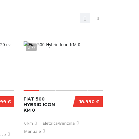
22
FIAT 500
999 €
18.990 €
HYBRID ICON
KM 0
0 km
Elettrica/Benzina
Manuale
ico