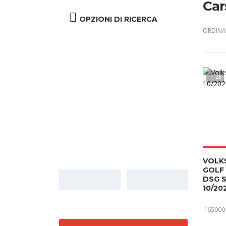
Car
OPZIONI DI RICERCA
ORDINA 
25
Prezzo
VOLK
GOLF 
DSG 
10/20
165000