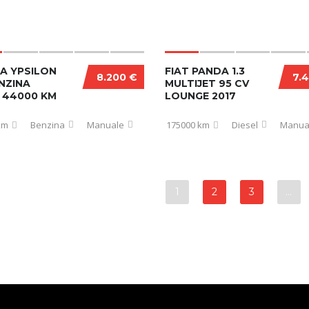
A YPSILON
FIAT PANDA 1.3
8.200 €
7.
ENZINA
MULTIJET 95 CV
 44000 KM
LOUNGE 2017
km
Benzina
Manuale
175000 km
Diesel
Manua
1
2
3
…