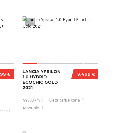
19
LANCIA YPSILON
999 €
9.499 €
1.0 HYBRID
ECOCHIC GOLD
2021
99000 km
Elettrica/Benzina
Manuale
tico