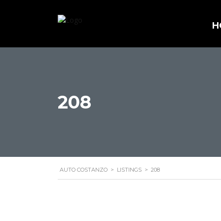
H
208
AUTO COSTANZO
>
LISTINGS
>
208