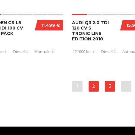
EN C3 1.5
AUDI Q3 2.0 TDI
11.499 €
15.
DI 100 CV
120 CV S
 PACK
TRONIC LINE
EDITION 2018
km
Diesel
Manuale
121000 km
Diesel
Automa
1
2
3
…