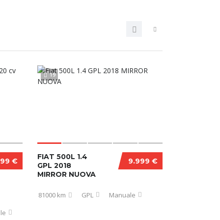
19
FIAT 500L 1.4
999 €
9.999 €
GPL 2018
MIRROR NUOVA
81000 km
GPL
Manuale
le