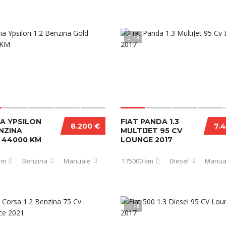
18
A YPSILON
FIAT PANDA 1.3
8.200 €
7.
ENZINA
MULTIJET 95 CV
 44000 KM
LOUNGE 2017
km
Benzina
Manuale
175000 km
Diesel
Manua
18