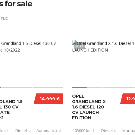
s for sale
PER:
18
OPEL
14.999 €
12.
DLAND 1.5
GRANDLAND X
L 130 CV
1.6 DIESEL 120
MATE
CV LAUNCH
22
EDITION
 km
Diesel
Automatico
105000 km
Diesel
Manua