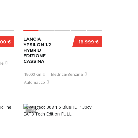
LANCIA
600 €
18.999 €
YPSILON 1.2
HYBRID
EDIZIONE
CASSINA
le
19000 km
Elettrica/Benzina
Automatico
23