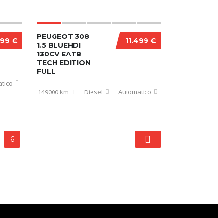
PEUGEOT 308
999 €
11.499 €
1.5 BLUEHDI
130CV EAT8
TECH EDITION
FULL
tico
149000 km
Diesel
Automatico
6