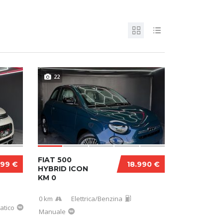
22
FIAT 500
999 €
18.990 €
HYBRID ICON
KM 0
0 km
Elettrica/Benzina
atico
Manuale