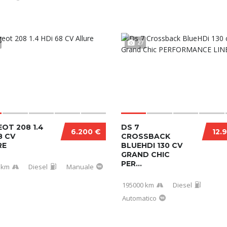
27
OT 208 1.4
DS 7
6.200 €
12.
8 CV
CROSSBACK
RE
BLUEHDI 130 CV
GRAND CHIC
PER...
 km
Diesel
Manuale
195000 km
Diesel
Automatico