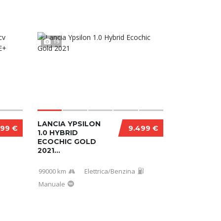
19
LANCIA YPSILON
999 €
9.499 €
1.0 HYBRID
ECOCHIC GOLD
2021...
99000 km
Elettrica/Benzina
Manuale