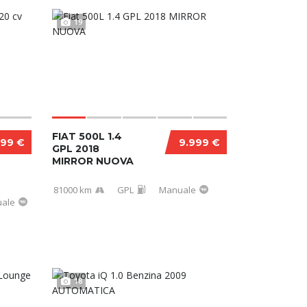
19
FIAT 500L 1.4
999 €
9.999 €
GPL 2018
MIRROR NUOVA
81000 km
GPL
Manuale
ale
18