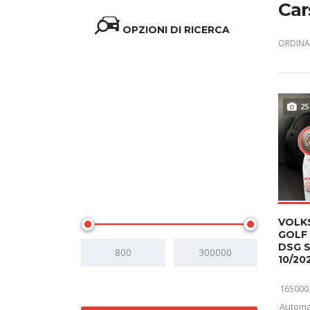
Car
OPZIONI DI RICERCA
ORDINA 
25
Prezzo
VOLK
GOLF 
DSG 
10/202
165000
Automa