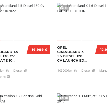
18
OPEL
14.999 €
12.
DLAND 1.5
GRANDLAND X
L 130 CV
1.6 DIESEL 120
ATE 10...
CV LAUNCH ED...
 km
Diesel
105000 km
Diesel
Manu
tico
18