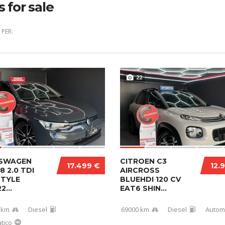
s for sale
PER:
22
SWAGEN
CITROEN C3
17.499 €
12.
8 2.0 TDI
AIRCROSS
STYLE
BLUEHDI 120 CV
2...
EAT6 SHIN...
 km
Diesel
69000 km
Diesel
Autom
tico