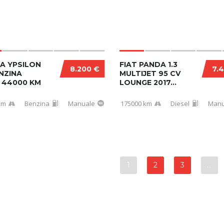
A YPSILON
FIAT PANDA 1.3
8.200 €
7.
ENZINA
MULTIJET 95 CV
 44000 KM
LOUNGE 2017...
km
Benzina
Manuale
175000 km
Diesel
Manu
1
2
3
…