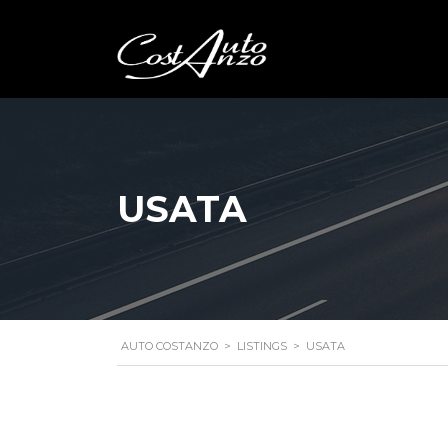
USATA
AUTO COSTANZO
>
LISTINGS
>
USATA