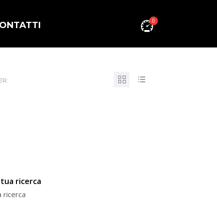
0
ONTATTI
ER:
tua ricerca
a ricerca