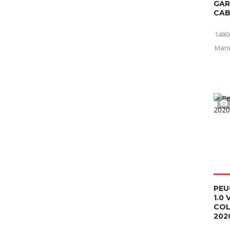
GAR
CAB
1480
Man
PEU
1.0 
COL
202