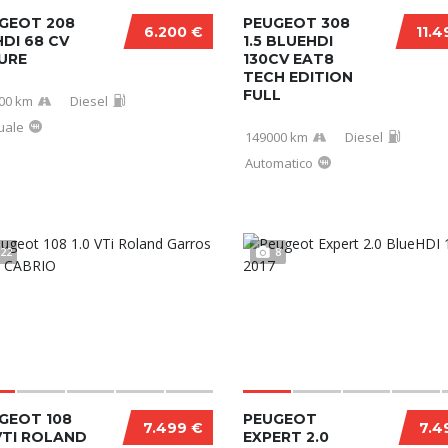
GEOT 208
PEUGEOT 308
6.200 €
11.4
HDI 68 CV
1.5 BLUEHDI
URE
130CV EAT8
TECH EDITION
FULL
00 km
Diesel
uale
149000 km
Diesel
Automatico
22
8
GEOT 108
PEUGEOT
7.499 €
7.4
 VTI ROLAND
EXPERT 2.0