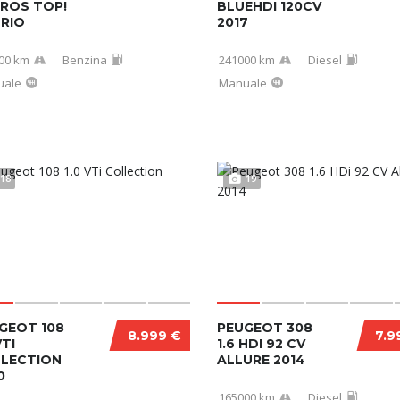
ROS TOP!
BLUEHDI 120CV
RIO
2017
00 km
Benzina
241000 km
Diesel
uale
Manuale
18
19
GEOT 108
PEUGEOT 308
8.999 €
7.9
VTI
1.6 HDI 92 CV
LECTION
ALLURE 2014
0
165000 km
Diesel