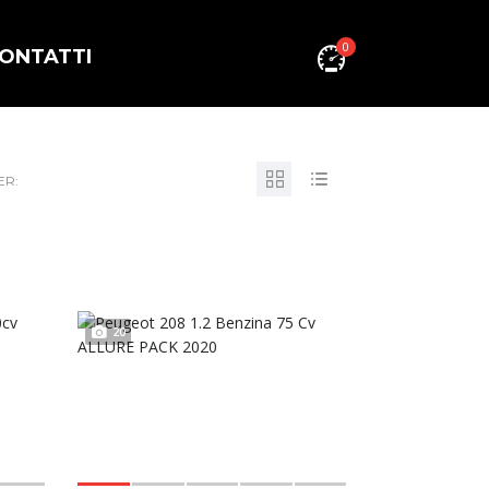
0
ONTATTI
ER:
20