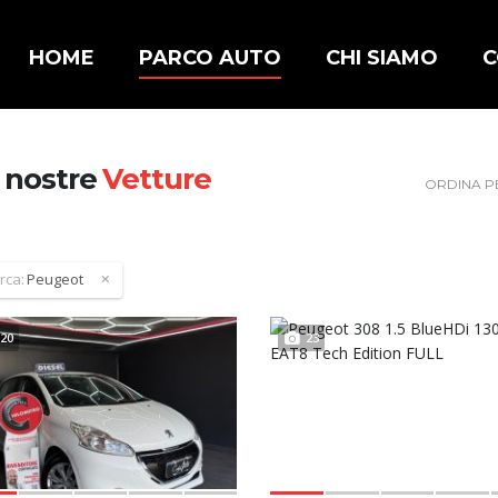
HOME
PARCO AUTO
CHI SIAMO
C
 nostre
Vetture
ORDINA P
rca:
Peugeot
20
23