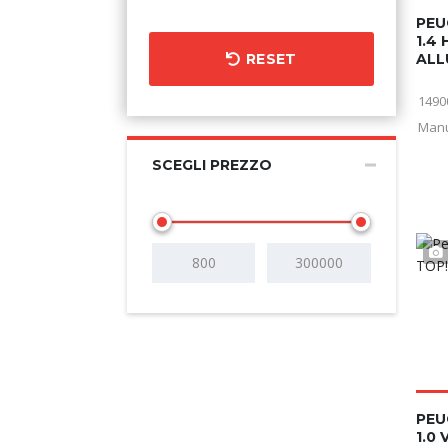
PEU
1.4 
RESET
ALL
1490
Man
SCEGLI PREZZO
PEU
1.0