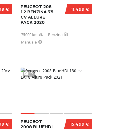
PEUGEOT 208
99 €
11.499 €
1.2 BENZINA 75
CV ALLURE
PACK 2020
75000 km
Benzina
Manuale
22
PEUGEOT
99 €
15.499 €
2008 BLUEHDI