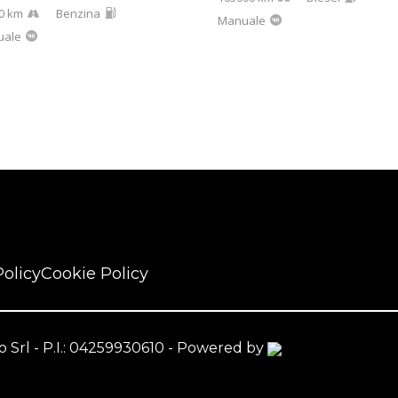
0 km
Benzina
Manuale
uale
Policy
Cookie Policy
nzo Srl - P.I.: 04259930610 - Powered by