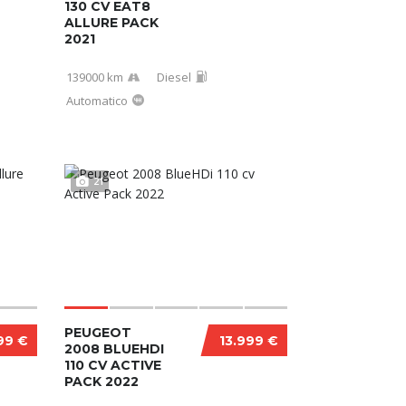
130 CV EAT8
ALLURE PACK
2021
139000 km
Diesel
Automatico
21
PEUGEOT
99 €
13.999 €
2008 BLUEHDI
110 CV ACTIVE
PACK 2022