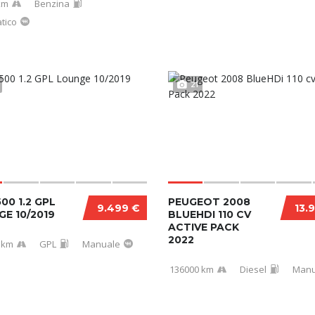
km
Benzina
tico
21
500 1.2 GPL
PEUGEOT 2008
9.499 €
13.
E 10/2019
BLUEHDI 110 CV
ACTIVE PACK
2022
 km
GPL
Manuale
136000 km
Diesel
Manu