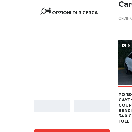
Car
OPZIONI DI RICERCA
ORDINA 
6
Prezzo
PORS
CAYE
COUPÉ
BENZI
340 C
FULL