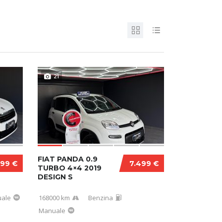
21
FIAT PANDA 0.9
999 €
7.499 €
TURBO 4×4 2019
DESIGN S
ale
168000 km
Benzina
Manuale