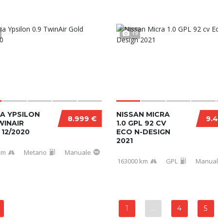
19
A YPSILON
NISSAN MICRA
8.999 €
9.
WINAIR
1.0 GPL 92 CV
12/2020
ECO N-DESIGN
2021
km
Metano
Manuale
163000 km
GPL
Manua
1
…
4
5