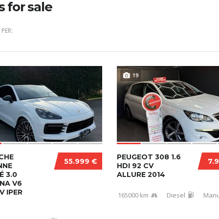
s for sale
PER:
19
CHE
PEUGEOT 308 1.6
55.999 €
7.
NNE
HDI 92 CV
 3.0
ALLURE 2014
NA V6
V IPER
165000 km
Diesel
Manu