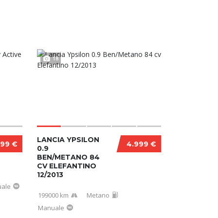
18
LANCIA YPSILON
999 €
4.999 €
0.9
BEN/METANO 84
CV ELEFANTINO
12/2013
ale
199000 km
Metano
Manuale