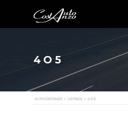
4 O 5
AUTO COSTANZO
>
LISTINGS
>
4 O 5