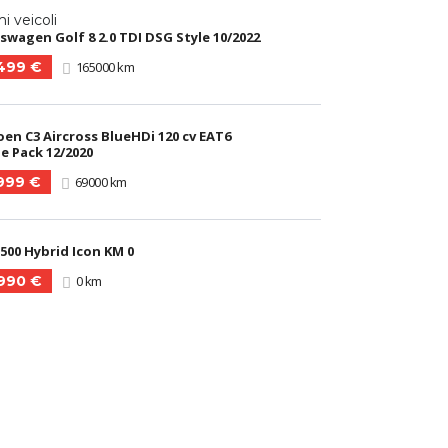
mi veicoli
swagen Golf 8 2.0 TDI DSG Style 10/2022
.499 €
165000 km
oen C3 Aircross BlueHDi 120 cv EAT6
e Pack 12/2020
.999 €
69000 km
 500 Hybrid Icon KM 0
.990 €
0 km