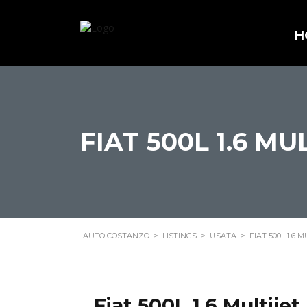
H
FIAT 500L 1.6 MU
AUTO COSTANZO
>
LISTINGS
>
USATA
>
FIAT 500L 1.6 M
Fiat 500L 1.6 Multijet