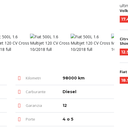
ulti
Volk
17
Citr
Shin
12
Fiat
Kilometri
98000 km
18
Carburante
Diesel
Garanzia
12
Porte
4 o 5