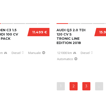
EN C3 1.5
AUDI Q3 2.0 TDI
11.499 €
15.
DI 100 CV
120 CV S
 PACK
TRONIC LINE
EDITION 2018
km
Diesel
Manuale
121000 km
Diesel
Automatico
1
2
3
…