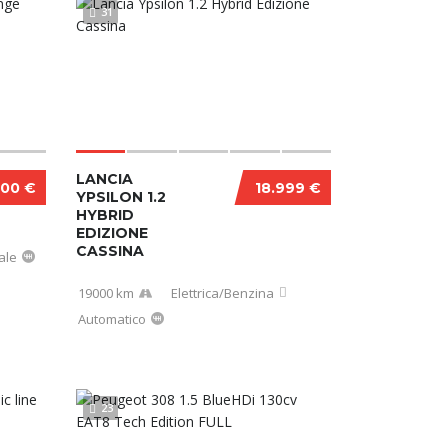
31
LANCIA
600 €
18.999 €
YPSILON 1.2
HYBRID
EDIZIONE
CASSINA
ale
19000 km
Elettrica/Benzina
Automatico
23