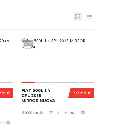
19
FIAT 500L 1.4
999 €
9.999 €
GPL 2018
MIRROR NUOVA
81000 km
GPL
Manuale
ale