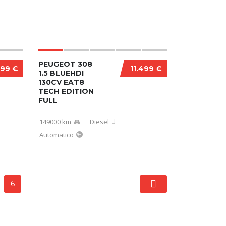
PEUGEOT 308
999 €
11.499 €
1.5 BLUEHDI
130CV EAT8
TECH EDITION
FULL
149000 km
Diesel
Automatico
6