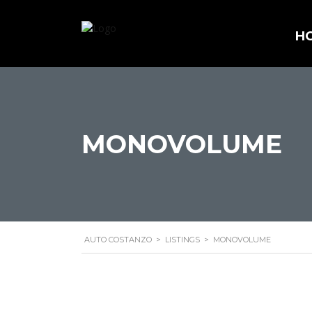
H
MONOVOLUME
AUTO COSTANZO
>
LISTINGS
>
MONOVOLUME