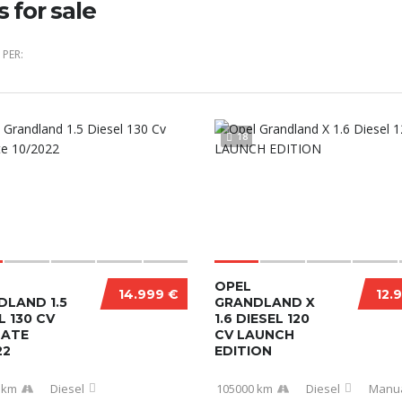
s for sale
PER:
18
OPEL
14.999 €
12.
DLAND 1.5
GRANDLAND X
L 130 CV
1.6 DIESEL 120
MATE
CV LAUNCH
22
EDITION
 km
Diesel
105000 km
Diesel
Manu