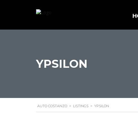
H
YPSILON
AUTO COSTANZO
>
LISTINGS
>
YPSILON