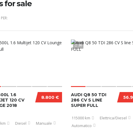
s for sale
PER:
30
500L 1.6
AUDI Q8 50 TDI
8.800 €
56.
JET 120 CV
286 CV S LINE
GE 2018
SUPER FULL
115000 km
Elettrica/Diesel
 km
Diesel
Manuale
Automatico