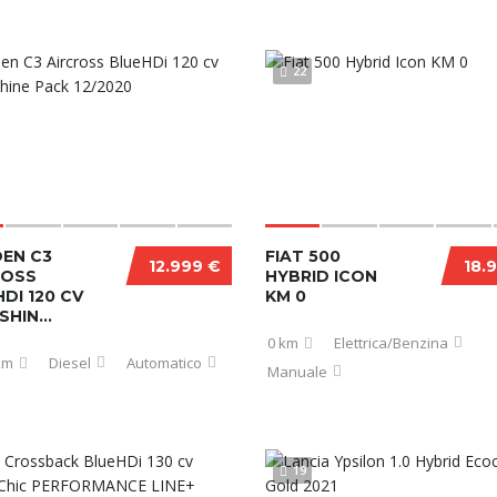
22
OEN C3
FIAT 500
12.999 €
18.
ROSS
HYBRID ICON
DI 120 CV
KM 0
SHIN...
0 km
Elettrica/Benzina
km
Diesel
Automatico
Manuale
19