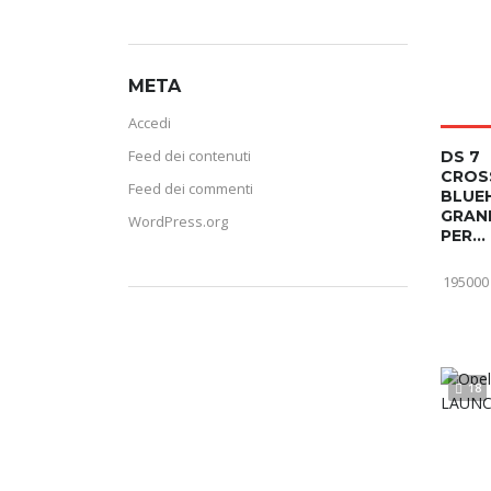
META
Accedi
Feed dei contenuti
DS 7
CROS
Feed dei commenti
BLUEH
GRAN
WordPress.org
PER...
195000
18