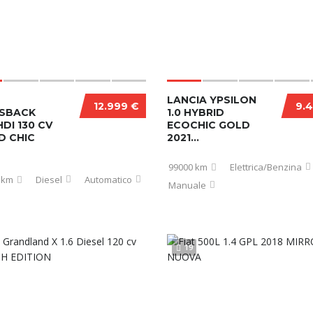
LANCIA YPSILON
12.999 €
9.
SBACK
1.0 HYBRID
DI 130 CV
ECOCHIC GOLD
D CHIC
2021...
99000 km
Elettrica/Benzina
 km
Diesel
Automatico
Manuale
19