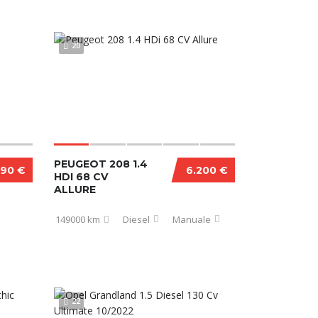
20
PEUGEOT 208 1.4
990 €
6.200 €
HDI 68 CV
ALLURE
149000 km
Diesel
Manuale
22