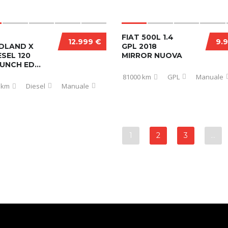
FIAT 500L 1.4
12.999 €
9.
DLAND X
GPL 2018
ESEL 120
MIRROR NUOVA
UNCH ED...
81000 km
GPL
Manuale
 km
Diesel
Manuale
1
2
3
…