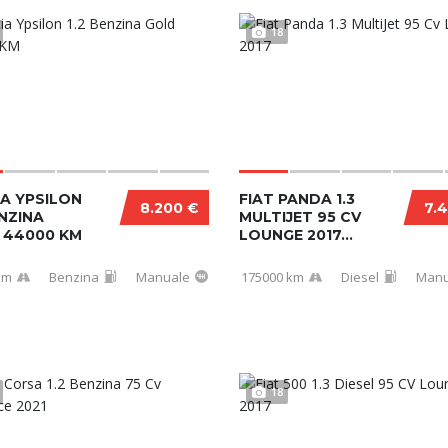
18
A YPSILON
FIAT PANDA 1.3
8.200 €
7.
ENZINA
MULTIJET 95 CV
 44000 KM
LOUNGE 2017...
km
Benzina
Manuale
175000 km
Diesel
Manu
18