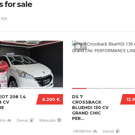
s for sale
PER:
27
OT 208 1.4
DS 7
6.200 €
12.
8 CV
CROSSBACK
RE
BLUEHDI 130 CV
GRAND CHIC
PER...
 km
Diesel
Manuale
195000 km
Diesel