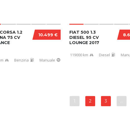
CORSA 1.2
FIAT 500 1.3
10.499 €
8.
NA 75 CV
DIESEL 95 CV
ANCE
LOUNGE 2017
119000 km
Diesel
Manu
km
Benzina
Manuale
1
2
3
…