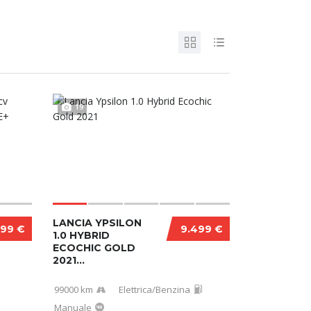
19
LANCIA YPSILON
999 €
9.499 €
1.0 HYBRID
ECOCHIC GOLD
2021...
99000 km
Elettrica/Benzina
Manuale