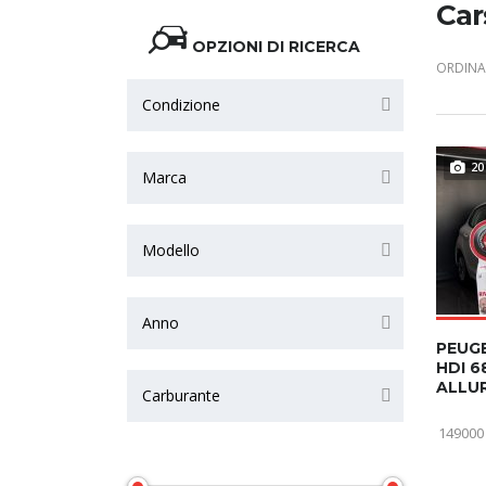
Car
OPZIONI DI RICERCA
ORDINA 
Condizione
20
Marca
Modello
Anno
PEUGE
HDI 6
ALLU
Carburante
149000
Prezzo