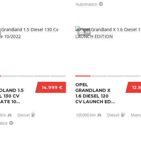
Automatico
18
OPEL
14.999 €
12.
DLAND 1.5
GRANDLAND X
L 130 CV
1.6 DIESEL 120
ATE 10...
CV LAUNCH ED...
 km
Diesel
105000 km
Diesel
Manu
tico