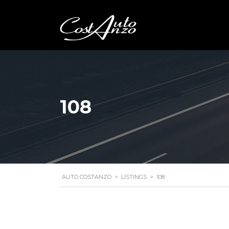
108
AUTO COSTANZO
>
LISTINGS
>
108