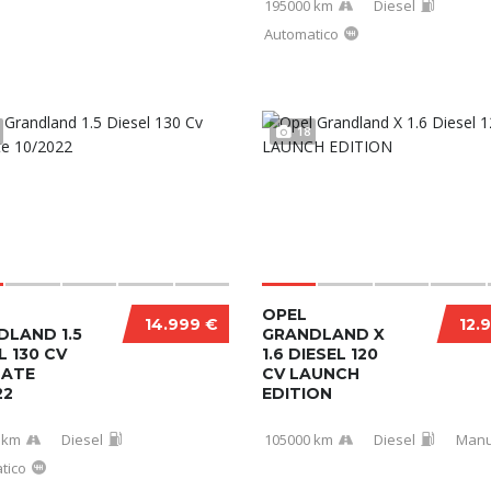
195000 km
Diesel
Automatico
18
OPEL
14.999 €
12.
DLAND 1.5
GRANDLAND X
L 130 CV
1.6 DIESEL 120
MATE
CV LAUNCH
22
EDITION
 km
Diesel
105000 km
Diesel
Manu
tico