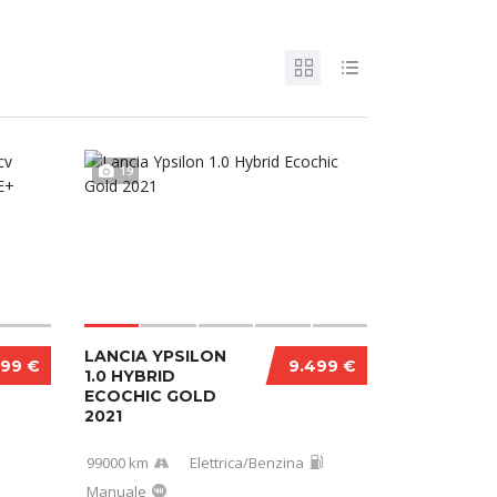
19
LANCIA YPSILON
999 €
9.499 €
1.0 HYBRID
ECOCHIC GOLD
2021
99000 km
Elettrica/Benzina
Manuale