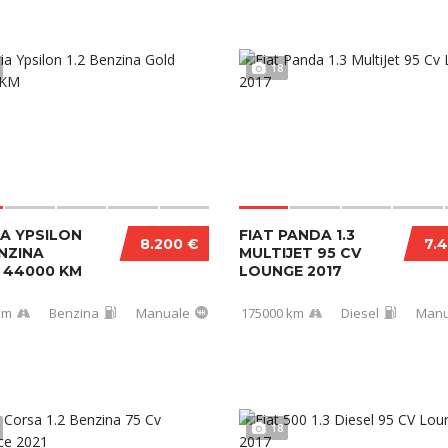
18
A YPSILON
FIAT PANDA 1.3
8.200 €
7.
ENZINA
MULTIJET 95 CV
 44000 KM
LOUNGE 2017
km
Benzina
Manuale
175000 km
Diesel
Manu
18