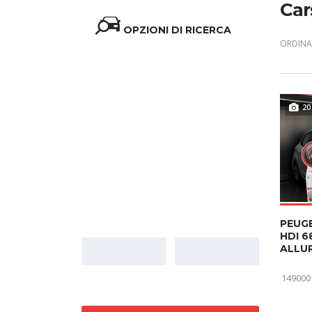
Car
OPZIONI DI RICERCA
ORDINA 
20
Prezzo
PEUGE
HDI 6
ALLU
149000