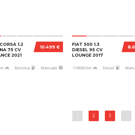
CORSA 1.2
FIAT 500 1.3
10.499 €
8.
NA 75 CV
DIESEL 95 CV
NCE 2021
LOUNGE 2017
km
Benzina
Manuale
119000 km
Diesel
Manu
1
2
3
…