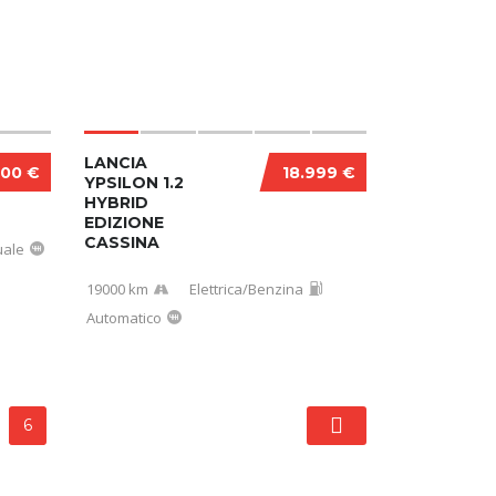
LANCIA
600 €
18.999 €
YPSILON 1.2
HYBRID
EDIZIONE
CASSINA
ale
19000 km
Elettrica/Benzina
Automatico
6