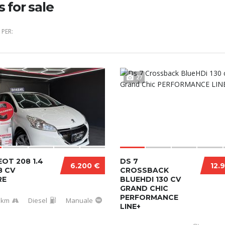
s for sale
PER:
27
OT 208 1.4
DS 7
6.200 €
12.
8 CV
CROSSBACK
RE
BLUEHDI 130 CV
GRAND CHIC
PERFORMANCE
 km
Diesel
Manuale
LINE+