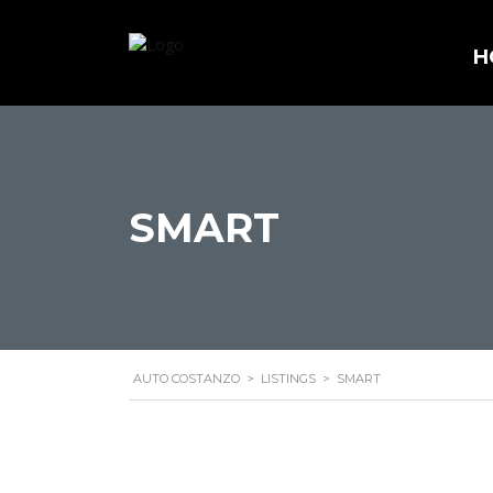
H
SMART
AUTO COSTANZO
>
LISTINGS
>
SMART