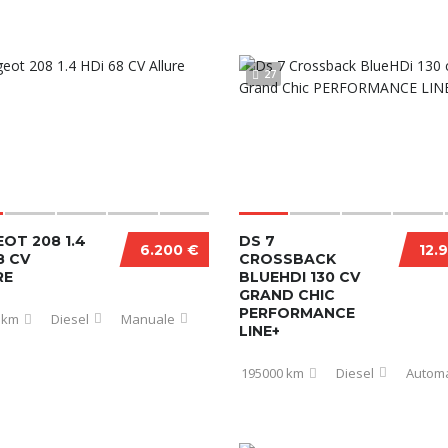
27
OT 208 1.4
DS 7
6.200 €
12.
8 CV
CROSSBACK
RE
BLUEHDI 130 CV
GRAND CHIC
PERFORMANCE
 km
Diesel
Manuale
LINE+
195000 km
Diesel
Automa