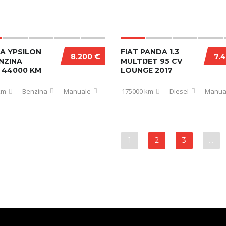
A YPSILON
FIAT PANDA 1.3
8.200 €
7.
ENZINA
MULTIJET 95 CV
 44000 KM
LOUNGE 2017
km
Benzina
Manuale
175000 km
Diesel
Manua
1
2
3
…