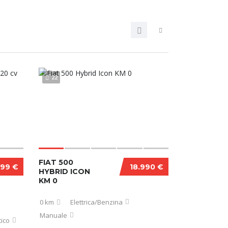
22
FIAT 500
999 €
18.990 €
HYBRID ICON
KM 0
0 km
Elettrica/Benzina
Manuale
ico