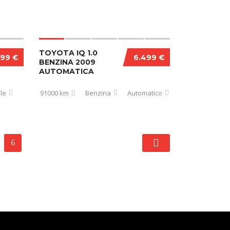
TOYOTA IQ 1.0
499 €
6.499 €
BENZINA 2009
AUTOMATICA
le
91000 km
Benzina
Automatico
6