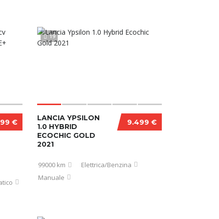
19
LANCIA YPSILON
999 €
9.499 €
1.0 HYBRID
ECOCHIC GOLD
2021
99000 km
Elettrica/Benzina
Manuale
tico