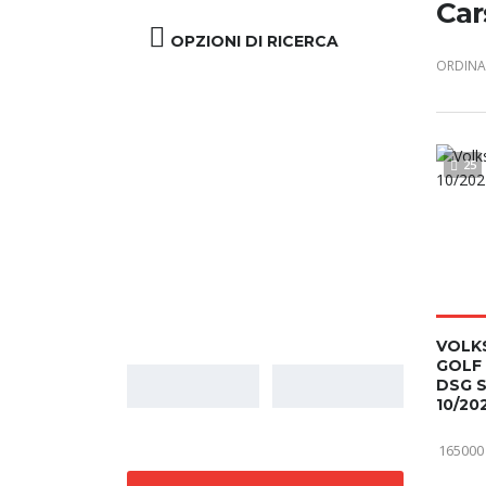
Car
OPZIONI DI RICERCA
ORDINA 
25
Prezzo
VOLK
GOLF 
DSG 
10/20
165000