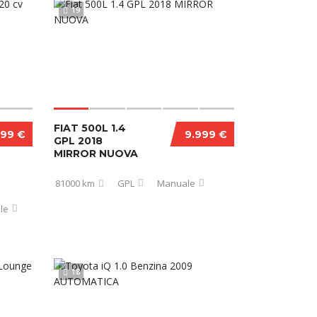
19
FIAT 500L 1.4
999 €
9.999 €
GPL 2018
MIRROR NUOVA
81000 km
GPL
Manuale
le
18