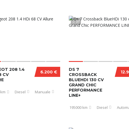
27
OT 208 1.4
DS 7
6.200 €
12.
8 CV
CROSSBACK
RE
BLUEHDI 130 CV
GRAND CHIC
PERFORMANCE
 km
Diesel
Manuale
LINE+
195000 km
Diesel
Automa