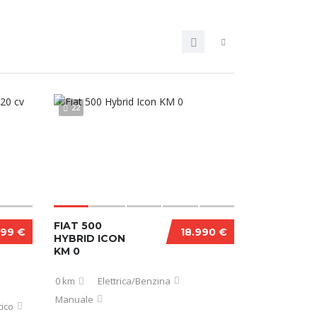
22
FIAT 500
999 €
18.990 €
HYBRID ICON
KM 0
0 km
Elettrica/Benzina
Manuale
ico