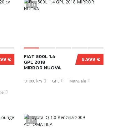
19
FIAT 500L 1.4
999 €
9.999 €
GPL 2018
MIRROR NUOVA
81000 km
GPL
Manuale
le
18