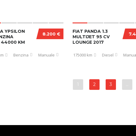
A YPSILON
FIAT PANDA 1.3
8.200 €
7.
ENZINA
MULTIJET 95 CV
 44000 KM
LOUNGE 2017
km
Benzina
Manuale
175000 km
Diesel
Manua
1
2
3
…