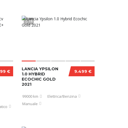
19
LANCIA YPSILON
999 €
9.499 €
1.0 HYBRID
ECOCHIC GOLD
2021
99000 km
Elettrica/Benzina
Manuale
tico