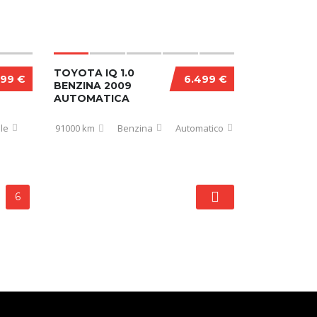
TOYOTA IQ 1.0
499 €
6.499 €
BENZINA 2009
AUTOMATICA
le
91000 km
Benzina
Automatico
6