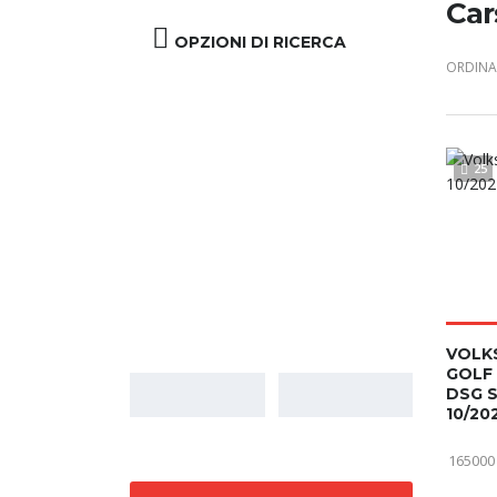
Car
OPZIONI DI RICERCA
ORDINA 
25
Prezzo
VOLK
GOLF 
DSG 
10/20
165000