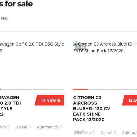
s for sale
PER:
22
SWAGEN
CITROEN C3
17.499 €
12.
8 2.0 TDI
AIRCROSS
STYLE
BLUEHDI 120 CV
22
EAT6 SHINE
PACK 12/2020
 km
Diesel
Automatico
69000 km
Diesel
Automat