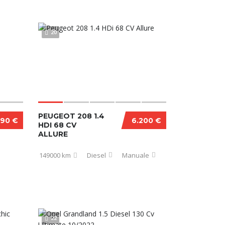
20
PEUGEOT 208 1.4
990 €
6.200 €
HDI 68 CV
ALLURE
149000 km
Diesel
Manuale
22