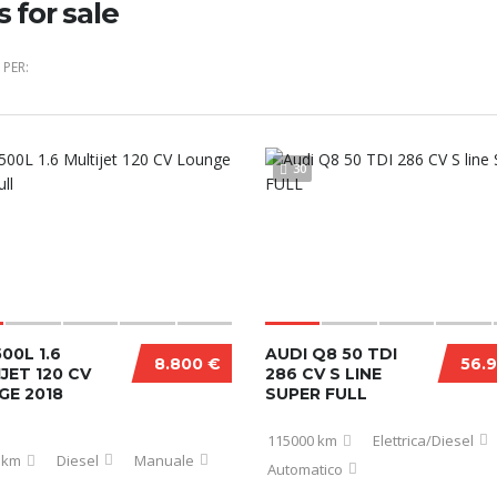
s for sale
PER:
30
500L 1.6
AUDI Q8 50 TDI
8.800 €
56.
JET 120 CV
286 CV S LINE
GE 2018
SUPER FULL
115000 km
Elettrica/Diesel
 km
Diesel
Manuale
Automatico