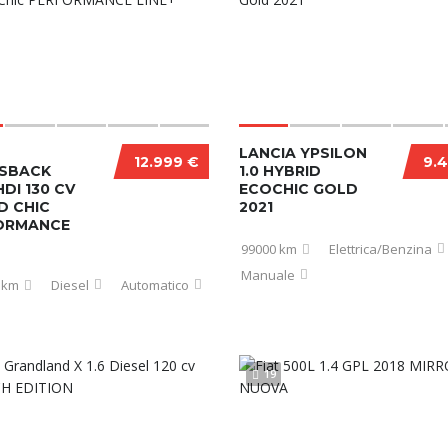
LANCIA YPSILON
12.999 €
9.
SBACK
1.0 HYBRID
DI 130 CV
ECOCHIC GOLD
D CHIC
2021
ORMANCE
99000 km
Elettrica/Benzina
Manuale
 km
Diesel
Automatico
19