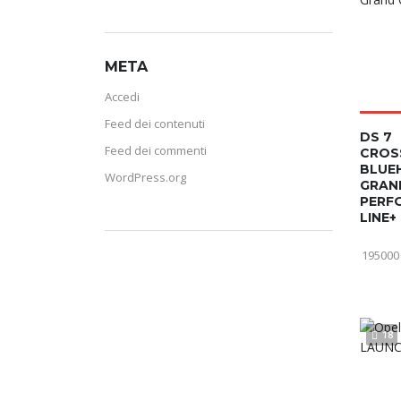
META
Accedi
Feed dei contenuti
DS 7
Feed dei commenti
CROS
BLUEH
WordPress.org
GRAN
PERF
LINE+
195000
18