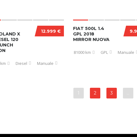
FIAT 500L 1.4
12.999 €
9.
DLAND X
GPL 2018
ESEL 120
MIRROR NUOVA
AUNCH
ON
81000 km
GPL
Manuale
 km
Diesel
Manuale
1
2
3
…