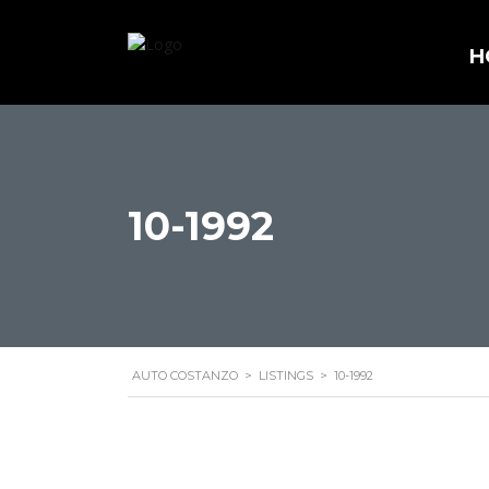
H
10-1992
AUTO COSTANZO
>
LISTINGS
>
10-1992