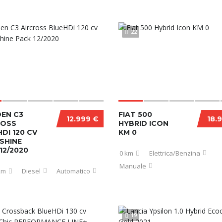
22
OEN C3
FIAT 500
12.999 €
18.
ROSS
HYBRID ICON
DI 120 CV
KM 0
SHINE
12/2020
0 km
Elettrica/Benzina
Manuale
km
Diesel
Automatico
19