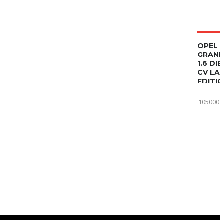
OPEL
GRAN
1.6 DI
CV L
EDITI
105000