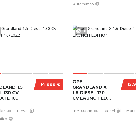
Automatico
18
OPEL
14.999 €
12.
DLAND 1.5
GRANDLAND X
L 130 CV
1.6 DIESEL 120
ATE 10...
CV LAUNCH ED...
 km
Diesel
105000 km
Diesel
Manu
tico