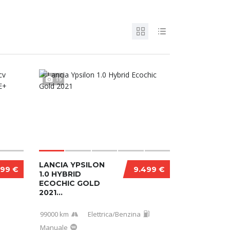
19
LANCIA YPSILON
999 €
9.499 €
1.0 HYBRID
ECOCHIC GOLD
2021...
99000 km
Elettrica/Benzina
Manuale