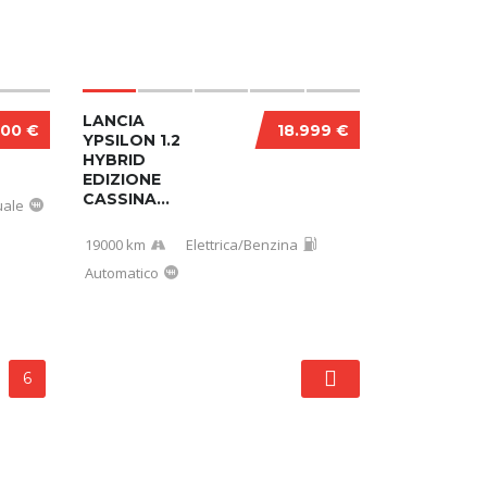
LANCIA
600 €
18.999 €
YPSILON 1.2
HYBRID
EDIZIONE
CASSINA...
ale
19000 km
Elettrica/Benzina
Automatico
6