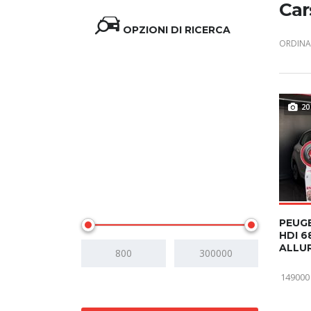
Car
OPZIONI DI RICERCA
ORDINA 
20
Prezzo
PEUGE
HDI 6
ALLU
149000