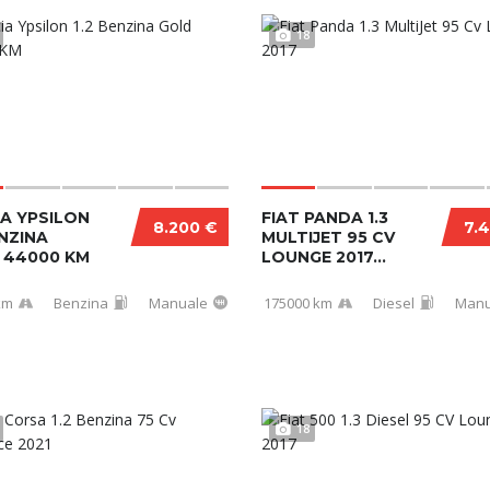
18
A YPSILON
FIAT PANDA 1.3
8.200 €
7.
ENZINA
MULTIJET 95 CV
 44000 KM
LOUNGE 2017...
km
Benzina
Manuale
175000 km
Diesel
Manu
18