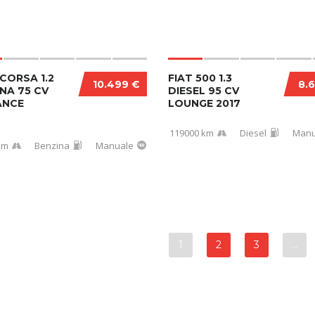
CORSA 1.2
FIAT 500 1.3
10.499 €
8.
NA 75 CV
DIESEL 95 CV
ANCE
LOUNGE 2017
119000 km
Diesel
Manu
km
Benzina
Manuale
1
2
3
…