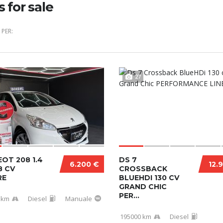
s for sale
PER:
27
OT 208 1.4
DS 7
6.200 €
12.
8 CV
CROSSBACK
RE
BLUEHDI 130 CV
GRAND CHIC
PER...
 km
Diesel
Manuale
195000 km
Diesel