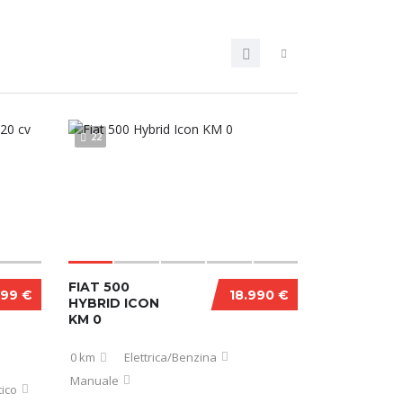
22
FIAT 500
999 €
18.990 €
HYBRID ICON
KM 0
0 km
Elettrica/Benzina
Manuale
ico