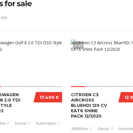
s for sale
PER:
22
SWAGEN
CITROEN C3
17.499 €
12.
8 2.0 TDI
AIRCROSS
STYLE
BLUEHDI 120 CV
22
EAT6 SHINE
PACK 12/2020
 km
Diesel
Automatico
69000 km
Diesel
Automat