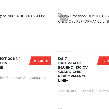
27
OT 208 1.4
DS 7
6.200 €
12.
8 CV
CROSSBACK
RE
BLUEHDI 130 CV
GRAND CHIC
PERFORMANCE
 km
Diesel
Manuale
LINE+
195000 km
Diesel
Automa