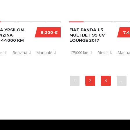
A YPSILON
FIAT PANDA 1.3
8.200 €
7.
ENZINA
MULTIJET 95 CV
 44000 KM
LOUNGE 2017
km
Benzina
Manuale
175000 km
Diesel
Manua
1
2
3
…