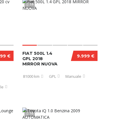
19
FIAT 500L 1.4
999 €
9.999 €
GPL 2018
MIRROR NUOVA
81000 km
GPL
Manuale
le
18