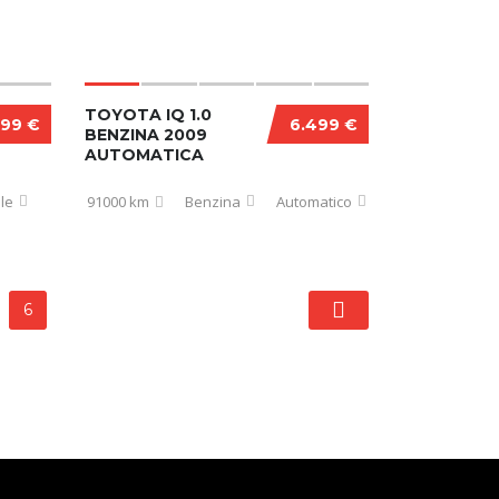
TOYOTA IQ 1.0
499 €
6.499 €
BENZINA 2009
AUTOMATICA
le
91000 km
Benzina
Automatico
6