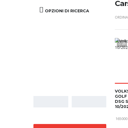
Car
OPZIONI DI RICERCA
ORDINA 
25
Prezzo
VOLK
GOLF 
DSG 
10/20
165000