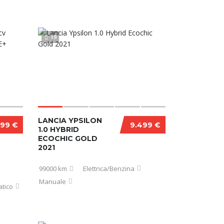
19
LANCIA YPSILON
999 €
9.499 €
1.0 HYBRID
ECOCHIC GOLD
2021
99000 km
Elettrica/Benzina
Manuale
tico